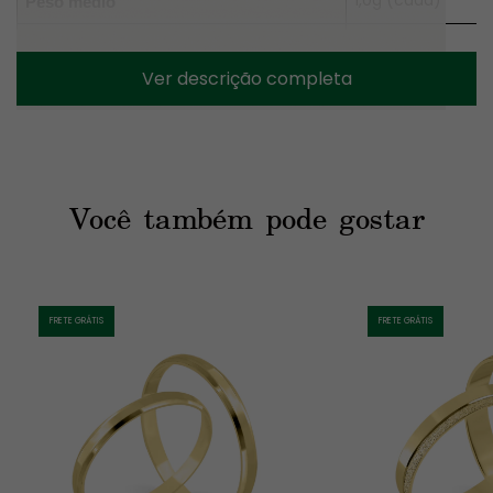
Peso médio
Reta com friso
Formato externo
Ver descrição completa
Reto
Formato interno
Diamantado
Acabamento
Sem pedras
Pedras
Você também pode gostar
Gravação interna 
Gravação
Brinde
FRETE GRÁTIS
FRETE GRÁTIS
Na compra do par de alianças em Ouro 18K, você ganha de 
brinde um 
Anel Solitário Lua em Prata 950 folheado a Ouro 
amarelo ou rosé 18K
 (seguindo a mesma cor do metal das 
alianças). Alguns pares de alianças oferecem opções de 
upgrade do brinde, ou seja, é possível trocar o modelo do brinde 
com um valor adicional. Consulte disponibilidade. 