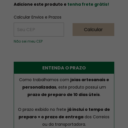
Adicione este produto e
tenha frete grátis!
ALTERAR CEP
Entregas para o CEP:
Calcular Envios e Prazos
Calcular
Não sei meu CEP
ENTENDA O PRAZO
Como trabalhamos com
joias artesanais e
personalizadas
, este produto possui um
prazo de preparo de 10 dias úteis
.
O prazo exibido no frete
já inclui o tempo de
preparo + o prazo de entrega
dos Correios
ou da transportadora.