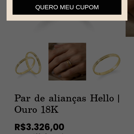
telefone
QUERO MEU CUPOM
Par de alianças Hello |
Ouro 18K
R$3.326,00