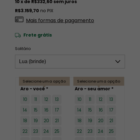
10
x de
R$332,60
sem juros
R$3.159,70
no PIX
Mais formas de pagamento
Frete grátis
Solitário
Selecione uma opção
Selecione uma opção
Aro - você *
Aro - seu amor *
10
11
12
13
10
11
12
13
14
15
16
17
14
15
16
17
18
19
20
21
18
19
20
21
22
23
24
25
22
23
24
25