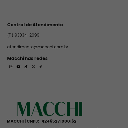
Ficou com alguma dúvida? 
Confira
 aqui
 nossas perguntas frequentes sobre garantia, 
Central de Atendimento
cuidados com a peça, prazos, trocas e devoluções.
(11) 93034-2099
atendimento@macchi.com.br
Macchi nas redes
MACCHI | CNPJ:
42465271000162