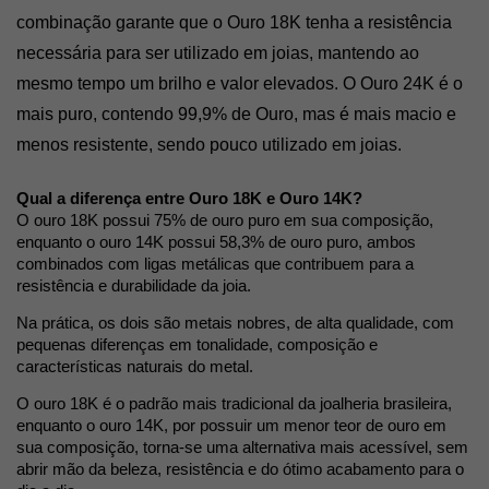
combinação garante que o Ouro 18K tenha a resistência 
necessária para ser utilizado em joias, mantendo ao 
mesmo tempo um brilho e valor elevados. 
O Ouro 24K é o 
mais puro, contendo 99,9% de Ouro, mas é mais macio e 
menos resistente, sendo pouco utilizado em joias.
Qual a diferença entre Ouro 18K e Ouro 14K?
O ouro 
18K
 possui 
75%
 de ouro puro em sua composição, 
enquanto o ouro 
14K
 possui 
58,3%
 de ouro puro, ambos 
combinados com ligas metálicas que contribuem para a 
resistência
 e 
durabilidade
 da joia.
Na prática, os dois são 
metais
nobres
, de 
alta
qualidade
, com 
pequenas diferenças em tonalidade, composição e 
características naturais do metal.
O ouro 
18K
 é o padrão mais tradicional da joalheria brasileira, 
enquanto o ouro 
14K
, por possuir um menor teor de ouro em 
sua composição, torna-se uma 
alternativa
mais
acessível
, sem 
abrir mão da beleza, resistência e do ótimo acabamento para o 