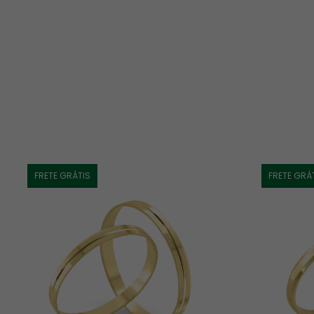
Vale ressaltar que as medições caseiras não apresentam 100
joalherias brasileiras, há uma margem de diferença que pod
Isso acontece, pois há vários fabricantes dessas ferramentas, 
E se não servir?
Caso suas joias não sirvam, você poderá trocá-las sem probl
política de troca. 
FRETE GRÁTIS
FRETE GRÁ
O que devo saber sobre joias em Ouro 18K?
O 
Ouro 18K
 é uma liga composta por 
75% de Ouro puro
 e 
25
garante que o Ouro 18K tenha a 
resistência necessária 
para s
valor
 elevados.
Embora o Ouro possua características diferentes da Prata, é ess
manter seu brilho. O 
Ouro é menos suscetível a oxidação
, ma
químicas e atrito. Para proteger suas joias em Ouro, mantenha