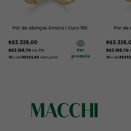
macio, evitando o contato com outras peças que possam arranh
Importante
Trabalhamos somente com transportadoras conhecidas e respons
Par de alianças Amora | Ouro 18K
Par de 
seguro para caso de roubo ou extravio. A Macchi reserva-se o d
mediante disponibilidade de estoque ou outros fatores. A tonalid
R$3.326,00
R$3.326,
com a iluminação da foto e/ou configurações do seu monitor.
Ver
R$3.159,70
no PIX
R$3.159,70
n
produto
10
x de
R$332,60
sem juros
10
x de
R$332
Ficou com alguma dúvida? 
Confira
 aqui
 nossas perguntas frequentes sobre garantia, cuida