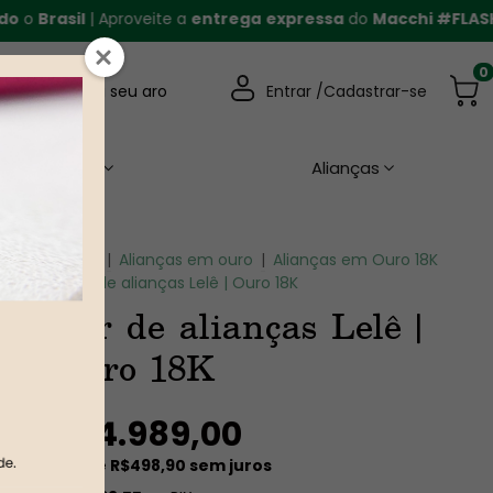
asil
| Aproveite a
entrega
expressa
do
Macchi #FLASH
|
Fre
0
Descubra seu aro
Entrar /
Cadastrar-se
Casamento
Alianças
Home
|
Alianças em ouro
|
Alianças em Ouro 18K
|
Par de alianças Lelê | Ouro 18K
Par de alianças Lelê |
Ouro 18K
R$4.989,00
10
x de
R$498,90
sem juros