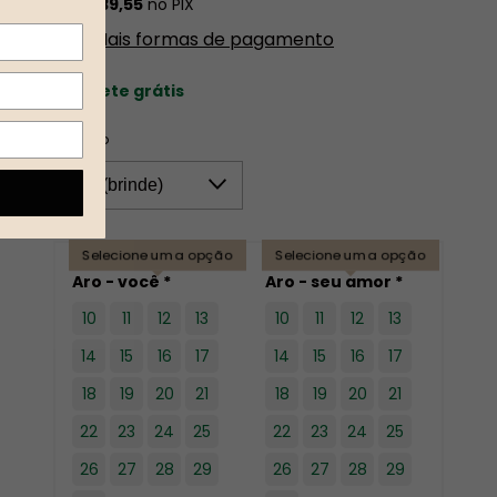
R$4.739,55
no PIX
Mais formas de pagamento
Frete grátis
Solitário
Selecione uma opção
Selecione uma opção
Aro - você *
Aro - seu amor *
10
11
12
13
10
11
12
13
14
15
16
17
14
15
16
17
18
19
20
21
18
19
20
21
22
23
24
25
22
23
24
25
26
27
28
29
26
27
28
29