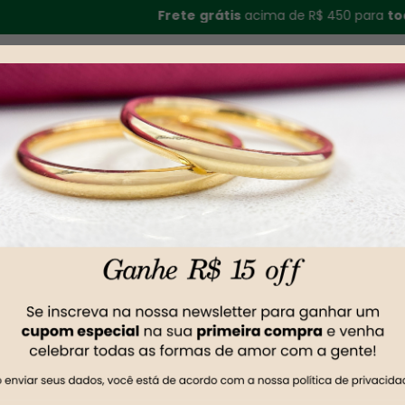
Frete
grátis
acima de R$ 450 para
todo
o
Br
Noivado