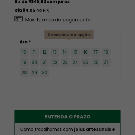
6
x de
R$49,83
sem juros
R$284,05
no PIX
Mais formas de pagamento
Selecione uma opção
Aro *
10
11
12
13
14
15
16
17
18
19
20
21
22
23
24
25
26
27
28
29
30
ENTENDA O PRAZO
Como trabalhamos com
joias artesanais e