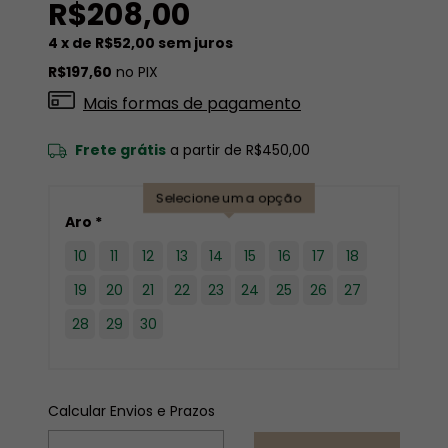
R$208,00
4
x de
R$52,00
sem juros
R$197,60
no PIX
Mais formas de pagamento
Frete grátis
a partir de
R$450,00
Selecione uma opção
Aro *
10
11
12
13
14
15
16
17
18
19
20
21
22
23
24
25
26
27
28
29
30
ALTERAR CEP
Entregas para o CEP:
Calcular Envios e Prazos