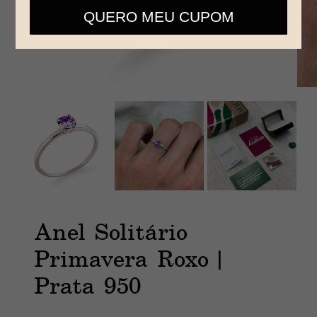
telefone
QUERO MEU CUPOM
Anel Solitário
Primavera Roxo |
Prata 950