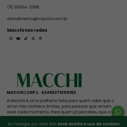
(11) 93034-2099
atendimento@macchi.com.br
Macchi nas redes
MACCHI | CNPJ:
42465271000162
A Macchi é uma joalheria feita para quem sabe que o
Termo de
amor não conhece limites, para pessoas que amam
viver cada momento. Para quem já percebeu que o
personalização
tempo está passando muito rápido e que toda hora é
hora de celebrar.
Ao navegar por este site
você aceita o uso de cookies