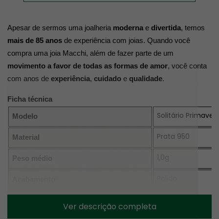
Apesar de sermos uma joalheria 
moderna
 e 
divertida
, temos 
mais de 85 anos
 de experiência com joias. Quando você 
compra uma joia Macchi, além de fazer parte de um 
movimento a favor de todas as formas de amor
, você conta 
com anos de 
experiência
, 
cuidado
 e 
qualidade
.
Ficha técnica
Solitário Primaver
Modelo
Prata 950
Material
1,0g
Peso médio
Polido
Acabamento
Zircônia roxa
Pedras
Ver descrição completa