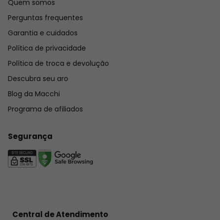
Quem somos
de seguro para caso de roubo ou extravio. A tonalidade da peça 
Perguntas frequentes
pode ser diferente das imagens do site, de acordo com a 
Garantia e cuidados
iluminação da foto e/ou configurações do seu monitor.
Política de privacidade
Política de troca e devolução
Ficou com alguma dúvida? 
Descubra seu aro
Confira
 aqui
 nossas perguntas frequentes sobre garantia, 
cuidados com a peça, prazos, trocas e devoluções.
Blog da Macchi
Programa de afiliados
Segurança
Central de Atendimento