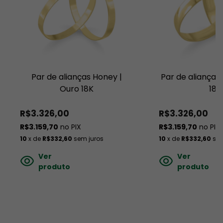
Par de alianças Honey |
Par de alianças
Ouro 18K
18K
R$3.326,00
R$3.326,00
R$3.159,70
no PIX
R$3.159,70
no PIX
10
x de
R$332,60
sem juros
10
x de
R$332,60
sem
Ver
Ver
produto
produto