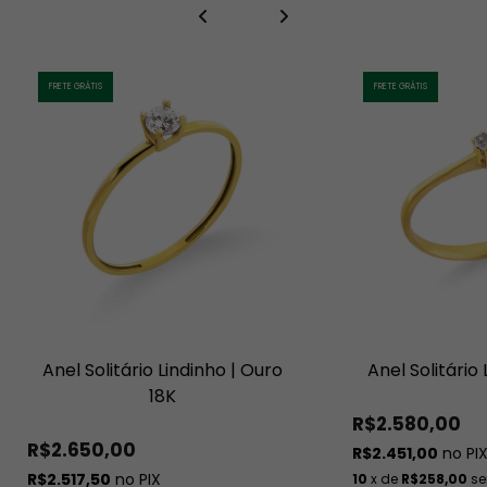
FRETE GRÁTIS
FRETE GRÁTIS
Anel Solitário Lindinho | Ouro
Anel Solitário 
18K
R$2.580,00
R$2.650,00
R$2.451,00
no PI
R$2.517,50
no PIX
10
x de
R$258,00
se