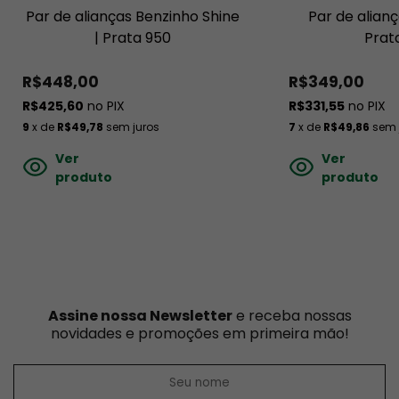
Par de alianças Benzinho Shine
Par de alianç
| Prata 950
Prat
R$448,00
R$349,00
R$425,60
no PIX
R$331,55
no PIX
9
x de
R$49,78
sem juros
7
x de
R$49,86
sem 
Ver
Ver
produto
produto
Assine nossa Newsletter
e receba nossas
novidades e promoções em primeira mão!