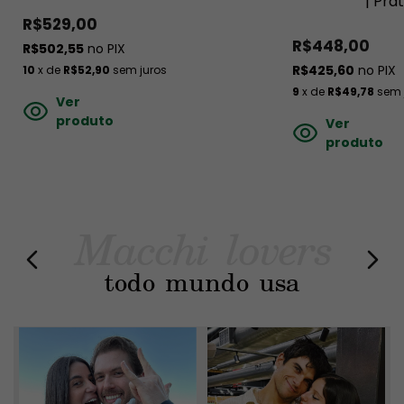
| Pra
R$529,00
R$448,00
R$502,55
no PIX
R$425,60
no PIX
10
x de
R$52,90
sem juros
9
x de
R$49,78
sem 
Ver
produto
Ver
produto
Macchi lovers
todo mundo usa