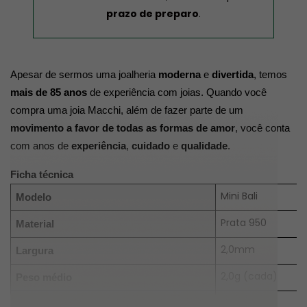
prazo de preparo
.
Apesar de sermos uma joalheria 
moderna
 e 
divertida
, temos 
mais de 85 anos
 de experiência com joias. Quando você 
compra uma joia Macchi, além de fazer parte de um 
movimento a favor de todas as formas de amor
, você conta 
com anos de 
experiência
, 
cuidado
 e 
qualidade
.
Ficha técnica
Mini Bali
Modelo
Prata 950
Material
2,0mm
Largura
2,0g (cada)
Peso médio
Reto com detalhe
Formato externo