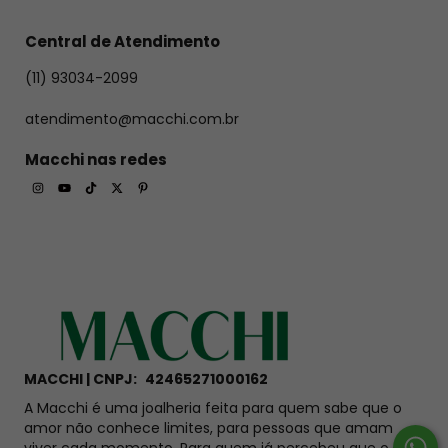
monitor.
Central de Atendimento
Ficou com alguma dúvida? 
(11) 93034-2099
Confira
 aqui
 nossas perguntas frequentes sobre garantia, 
cuidados com a peça, prazos, trocas e devoluções.
atendimento@macchi.com.br
Macchi nas redes
MACCHI | CNPJ:
42465271000162
A Macchi é uma joalheria feita para quem sabe que o
Termo de
amor não conhece limites, para pessoas que amam
viver cada momento. Para quem já percebeu que o