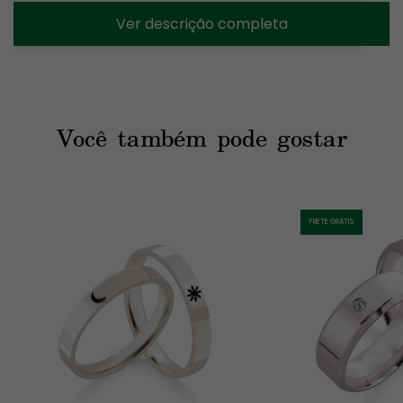
Ver descrição completa
Anatômico
Formato interno
Polido
Acabamento
Sem pedras
Pedras
Você também pode gostar
Gravação interna 
Gravação
Brinde
FRETE GRÁTIS
Na compra do par de alianças, você ganha de brinde um 
Anel 
Solitário Lua em Prata 950
. Alguns pares de alianças 
oferecem opções de upgrade do brinde, ou seja, é possível 
trocar o modelo do brinde com um valor adicional. Consulte 
disponibilidade. 
Como descobrir o tamanho do aro?
Sabemos que não é uma tarefa fácil tirar as medidas do dedo 