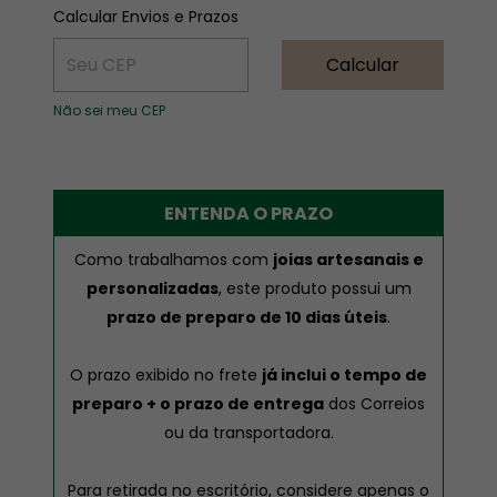
ALTERAR CEP
Entregas para o CEP:
Calcular Envios e Prazos
Calcular
Não sei meu CEP
ENTENDA O PRAZO
Como trabalhamos com
joias artesanais e
personalizadas
, este produto possui um
prazo de preparo de 10 dias úteis
.
O prazo exibido no frete
já inclui o tempo de
preparo + o prazo de entrega
dos Correios
ou da transportadora.
Para retirada no escritório, considere apenas o