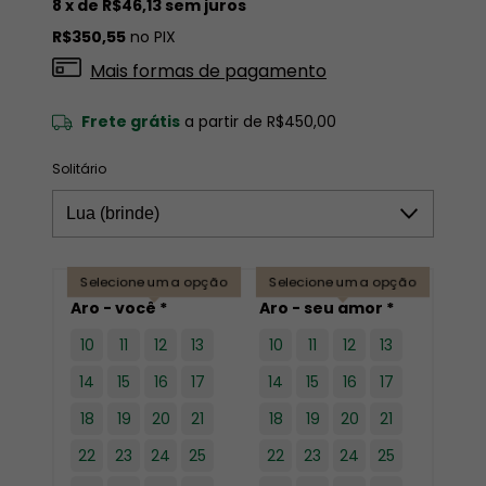
8
x de
R$46,13
sem juros
R$350,55
no PIX
Mais formas de pagamento
Frete grátis
a partir de
R$450,00
Solitário
Selecione uma opção
Selecione uma opção
Aro - você *
Aro - seu amor *
10
11
12
13
10
11
12
13
14
15
16
17
14
15
16
17
18
19
20
21
18
19
20
21
22
23
24
25
22
23
24
25