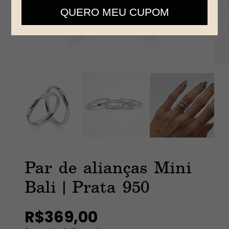
telefone
QUERO MEU CUPOM
Par de alianças Mini
Bali | Prata 950
R$369,00