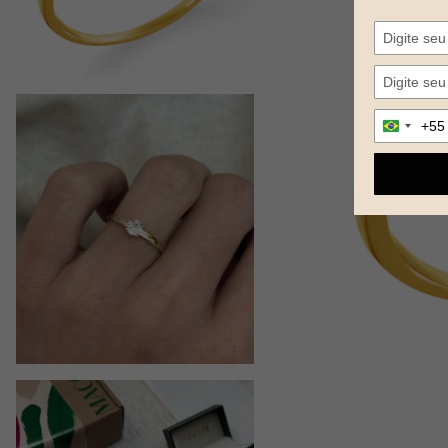
Digite
+55
Brazil
seu
+55
telefone