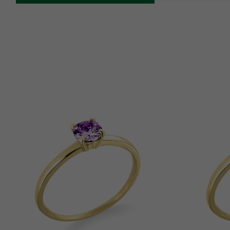
Como descobrir o tamanho do aro?
Sabemos que não é uma tarefa fácil tirar as medidas do dedo 
essa dúvida pode trazer insegurança na hora de fazer a compra 
Medidor Macchi
foi desenvolvido exclusivamente para facilitar
Para usar o
Medidor Macchi
, você precisará 
abrir o link pelo 
sabe que serve em você.
 Caso você não tenha um anel que ser
Macchi, 
clicando
aqui
 você encontra todas as nossas orient
Vale ressaltar que as medições caseiras não apresentam 100
joalherias brasileiras, há uma margem de diferença que pod
Isso acontece, pois há vários fabricantes dessas ferramentas, 
E se não servir?
Caso suas joias não sirvam, você poderá trocá-las sem probl
política de troca. 