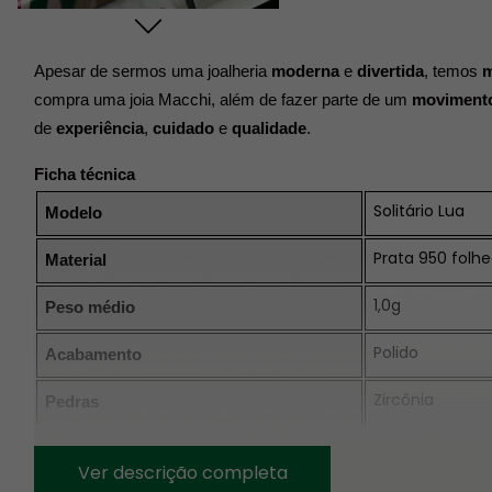
Apesar de sermos uma joalheria 
moderna
 e 
divertida
, temos 
m
compra uma joia Macchi, além de fazer parte de um 
movimento
de 
experiência
, 
cuidado
 e 
qualidade
.
Ficha técnica
Solitário Lua
Modelo
Prata 950 folh
Material
1,0g
Peso médio
Polido
Acabamento
Zircônia
Pedras
Não é possível 
Gravação
Ver descrição completa