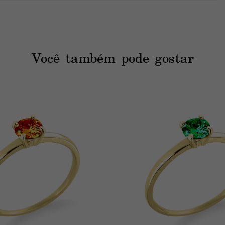
em casa, sem os instrumentos ideais e sabemos também que 
online! 
Mas não se preocupe, estamos aqui pra te ajudar
! O
Você também pode gostar
 a sua experiência de medir o aro.
seu celular
 (e não pelo computador) e precisará de um 
anel que 
ve ou, por algum outro motivo, não pode usar o Medidor 
ações para tirar suas medidas
.
% de precisão e que apesar de existir um padrão entre as 
e acontecer ao medir com bastões e aneleiras diferentes.
o que não garante o padrão 100% preciso e exato.
emas, mesmo que estejam personalizadas. Veja 
aqui
 a nossa 