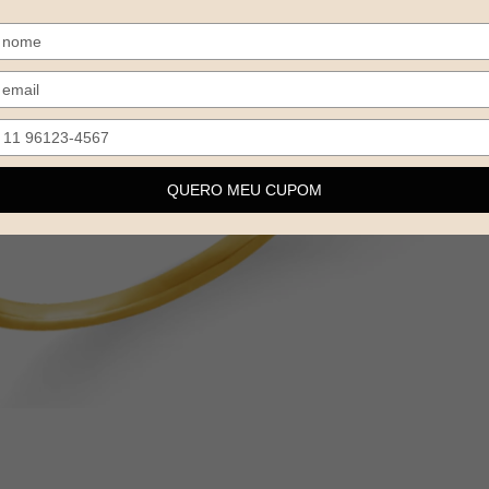
Digite
seu
nome
Digite
seu
email
QUERO MEU CUPOM