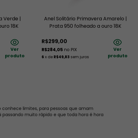
a Verde |
Anel Solitário Primavera Amarelo |
ouro 18K
Prata 950 folheado a ouro 18K
R$299,00
Ver
Ver
R$284,05
no PIX
produto
produto
6
x de
R$49,83
sem juros
o conhece limites, para pessoas que amam
 passando muito rápido e que toda hora é hora