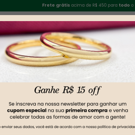
Frete
grátis
acima de R$ 450 para
todo
o
Brasi
Noivado