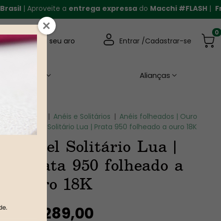
l
| Aproveite a
entrega
expressa
do
Macchi #FLASH
|
Frete
0
Descubra seu aro
Entrar /
Cadastrar-se
Casamento
Alianças
Home
|
Anéis e Solitários
|
Anéis folheados | Ouro
|
Anel Solitário Lua | Prata 950 folheado a ouro 18K
Anel Solitário Lua |
Prata 950 folheado a
ouro 18K
R$289,00