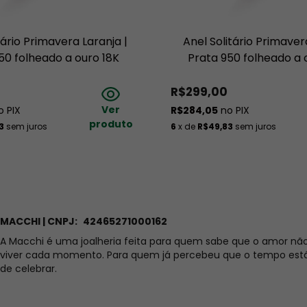
ro 18K ou Ouro rosé 18K?
K sobre a peça de Prata
. Isso significa que a 
folheação pode 
tário Primavera Laranja |
Anel Solitário Primaver
rocesso normal e não um defeito. Aqui na Macchi trabalhamos 
50 folheado a ouro 18K
Prata 950 folheado a 
simos, mais espessa é a camada do Ouro 18K aplicada sobre a 
R$299,00
Ver
 PIX
R$284,05
no PIX
ocê cuida das suas joias
, pois o suor, cloro, perfumes, 
produto
3
sem juros
6
x de
R$49,83
sem juros
 durabilidade da folheação, alterando a cor da sua peça. Nós 
 problemas com a folheação. Veja 
aqui
 todos os detalhes sobre a 
áveis e todos os envios das joias são feitos com 100% de 
MACCHI | CNPJ:
42465271000162
e ser diferente das imagens do site, de acordo com a 
A Macchi é uma joalheria feita para quem sabe que o amor nã
viver cada momento. Para quem já percebeu que o tempo está
de celebrar.
dos com a peça, prazos, trocas e devoluções.