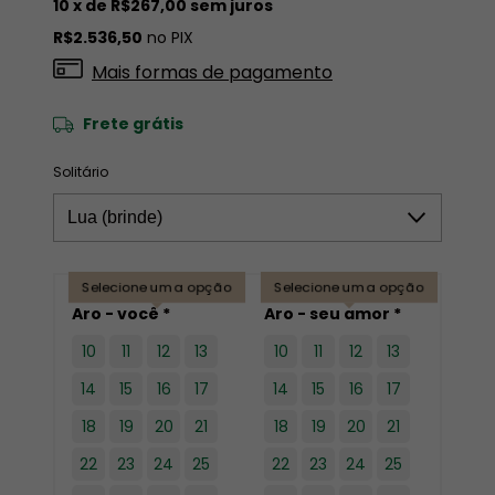
10
x de
R$267,00
sem juros
R$2.536,50
no PIX
Mais formas de pagamento
Frete grátis
Solitário
Selecione uma opção
Selecione uma opção
Aro - você *
Aro - seu amor *
10
11
12
13
10
11
12
13
14
15
16
17
14
15
16
17
18
19
20
21
18
19
20
21
22
23
24
25
22
23
24
25