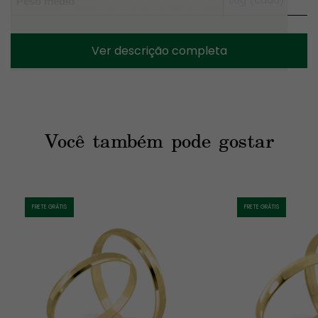
Peso médio
Reto com bordas
Formato externo
Ver descrição completa
Reto
Formato interno
Diamantado
Acabamento
Sem pedras
Pedras
Você também pode gostar
Gravação interna 
Gravação
Brinde
FRETE GRÁTIS
FRETE GRÁTIS
Na compra do par de alianças em Ouro, você ganha de brinde 
um 
Anel Solitário Lua em Prata 950 folheado a Ouro 
amarelo ou rosé 18K
 (seguindo a mesma cor do metal das 
alianças). Alguns pares de alianças oferecem opções de 
upgrade do brinde, ou seja, é possível trocar o modelo do brinde 
com um valor adicional. Consulte disponibilidade. 