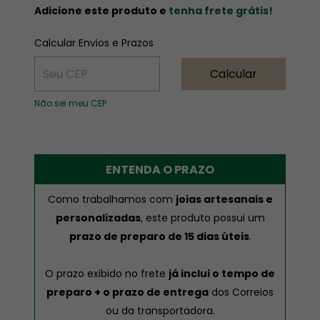
Adicione este produto e
tenha frete grátis!
ALTERAR CEP
Entregas para o CEP:
Calcular Envios e Prazos
Calcular
Não sei meu CEP
ENTENDA O PRAZO
Como trabalhamos com
joias artesanais e
personalizadas
, este produto possui um
prazo de preparo de 15 dias úteis
.
O prazo exibido no frete
já inclui o tempo de
preparo + o prazo de entrega
dos Correios
ou da transportadora.