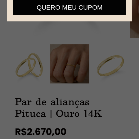
telefone
QUERO MEU CUPOM
Par de alianças
Pituca | Ouro 14K
R$2.670,00