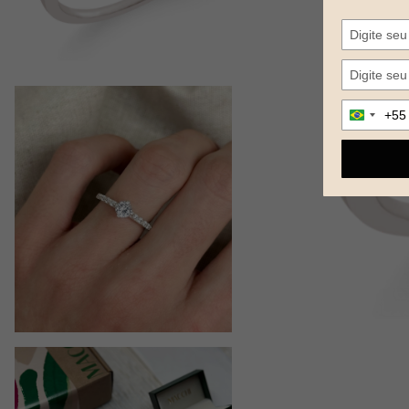
Digite
+55
Brazil
seu
+55
telefone