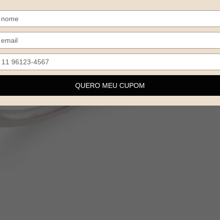
Digite
seu
nome
Digite
seu
email
QUERO MEU CUPOM