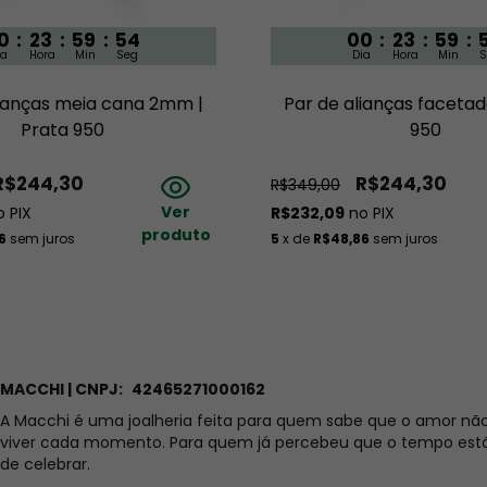
0
:
23
:
59
:
53
00
:
23
:
59
:
ia
Hora
Min
Seg
Dia
Hora
Min
S
o passar do tempo. 
A oxidação trata-se de um processo 
acontece depende de como você cuida das suas jóias, pois 
lianças meia cana 2mm |
Par de alianças facetad
o de oxidação.
Prata 950
950
e de cada pessoa, podendo haver a oxidação de forma mais ou 
R$244,30
R$244,30
R$349,00
 
Vale lembrar que é sempre possível limpar a peça, voltando 
Ver
 PIX
R$232,09
no PIX
produto
6
sem juros
5
x de
R$48,86
sem juros
 é um produto especial para limpeza e uma flanela mágica, que 
MACCHI | CNPJ:
42465271000162
áveis e todos os envios das joias são feitos com 100% de 
A Macchi é uma joalheria feita para quem sabe que o amor nã
viver cada momento. Para quem já percebeu que o tempo está
e ser diferente das imagens do site, de acordo com a 
de celebrar.