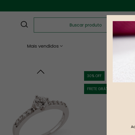
Mais vendidos
Namoro
30
% OFF
FRETE GRÁTIS