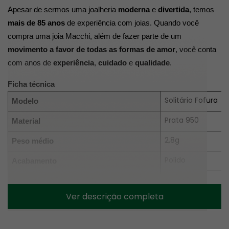
Apesar de sermos uma joalheria 
moderna
 e 
divertida
, temos 
mais de 85 anos
 de experiência com joias. Quando você 
compra uma joia Macchi, além de fazer parte de um 
movimento a favor de todas as formas de amor
, você conta 
com anos de 
experiência
, 
cuidado
 e 
qualidade
.
Ficha técnica
Solitário Fofura
Modelo
Prata 950
Material
2,8g
Peso médio
Polido
Acabamento
Duas zircônias br
Pedras
vermelha
Ver descrição completa
Não é possível gr
Gravação