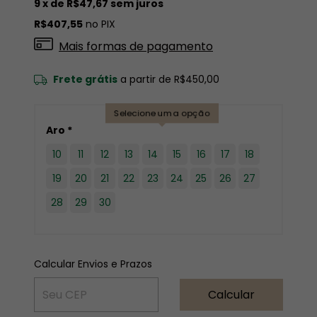
9
x de
R$47,67
sem juros
R$407,55
no PIX
Mais formas de pagamento
Frete grátis
a partir de
R$450,00
Selecione uma opção
Aro *
10
11
12
13
14
15
16
17
18
19
20
21
22
23
24
25
26
27
28
29
30
ALTERAR CEP
Entregas para o CEP:
Calcular Envios e Prazos
Calcular