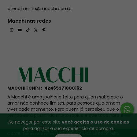
atendimento@macchi.com.br
Macchi nas redes
MACCHI | CNPJ:
42465271000162
A Macchi é uma joalheria feita para quem sabe que o
Termo de
amor não conhece limites, para pessoas que amam
viver cada momento. Para quem já percebeu que o
personalização
tempo está passando muito rápido e que toda hora é
hora de celebrar.
Ao navegar por este site
você aceita o uso de cookies
para agilizar a sua experiência de compra.
Como nossos produtos são feitos sob
© 2026. Todos os direitos reservados. ALIMAC ARTIGOS PARA