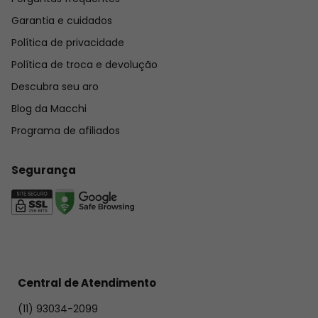
pode ser diferente das imagens do site, de acordo com a 
Garantia e cuidados
iluminação da foto e/ou configurações do seu monitor.
Política de privacidade
Ficou com alguma dúvida? 
Política de troca e devolução
Confira
 aqui
 nossas perguntas frequentes sobre garantia, 
Descubra seu aro
cuidados com a peça, prazos, trocas e devoluções.
Blog da Macchi
Programa de afiliados
Segurança
Central de Atendimento
(11) 93034-2099