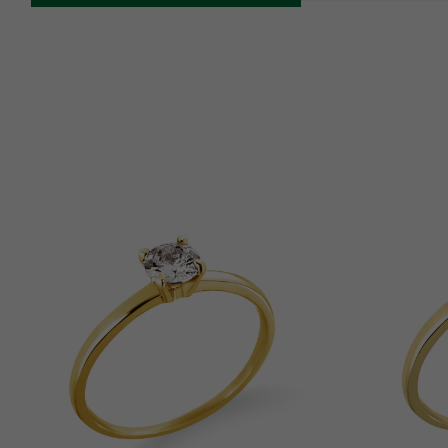
O que devo saber sobre a personalização das peças?
A Macchi trabalha com uma única fonte padrão conforme fo
uma fonte diferente entre em contato por WhatsApp.
A quantidade máxima de caracteres está determinada no c
solicitada, será necessário reduzir o tamanho da fonte para que 
caber da melhor forma possível dentro da peça, sendo escrit
alguma forma específica, que não na horizontal e centralizado,
Após o uso da peça, poderá haver desgaste na gravação, faz
do metal, como se fosse em baixo relevo. 
Como descobrir o tamanho do aro?
Sabemos que não é uma tarefa fácil tirar as medidas do dedo 
essa dúvida pode trazer insegurança na hora de fazer a compra 
Medidor Macchi
foi desenvolvido exclusivamente para facilitar
Para usar o
Medidor Macchi
, você precisará 
abrir o link pelo 