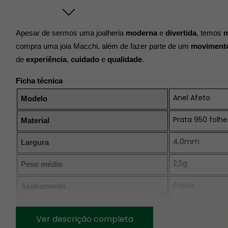
Apesar de sermos uma joalheria 
moderna
 e 
divertida
, temos 
m
compra uma joia Macchi, além de fazer parte de um 
movimento
de 
experiência
, 
cuidado
 e 
qualidade
.
Ficha técnica
Anel Afeto
Modelo
Prata 950 folh
Material
4,0mm
Largura
2,5g
Peso médio
Polido
Acabamento
Gravação exter
Gravação
Ver descrição completa