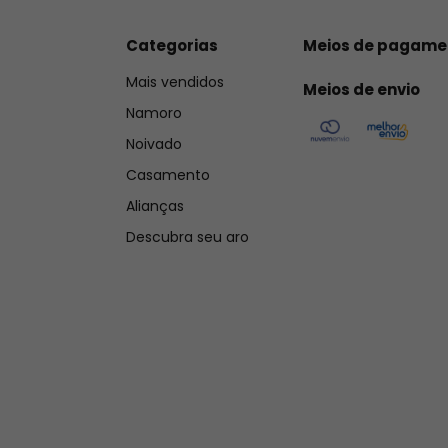
produtos químicos e, principalmente o atrito, podem impactar na
oferecemos 
90 dias corridos de garantia
, caso sua joia tenha
Categorias
Meios de pagame
garantia Macchi.
Mais vendidos
Meios de envio
Importante
Namoro
Trabalhamos somente com transportadoras conhecidas e respons
Noivado
seguro para caso de roubo ou extravio. A tonalidade da peça pod
Casamento
iluminação da foto e/ou configurações do seu monitor.
Alianças
Ficou com alguma dúvida? 
Descubra seu aro
Confira
 aqui
 nossas perguntas frequentes sobre garantia, cuida
T