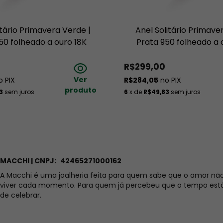
ve ou, por algum outro motivo, não pode usar o Medidor 
ações para tirar suas medidas
.
itário Primavera Verde |
Anel Solitário Primave
50 folheado a ouro 18K
Prata 950 folheado a 
% de precisão e que apesar de existir um padrão entre as 
e acontecer ao medir com bastões e aneleiras diferentes.
R$299,00
o que não garante o padrão 100% preciso e exato.
Ver
 PIX
R$284,05
no PIX
produto
3
sem juros
6
x de
R$49,83
sem juros
emas, mesmo que estejam personalizadas. Veja 
aqui
 a nossa 
ro 18K ou Ouro rosé 18K?
K sobre a peça de Prata
. Isso significa que a 
folheação pode 
MACCHI | CNPJ:
42465271000162
rocesso normal e não um defeito. Aqui na Macchi trabalhamos 
A Macchi é uma joalheria feita para quem sabe que o amor nã
simos, mais espessa é a camada do Ouro 18K aplicada sobre a 
viver cada momento. Para quem já percebeu que o tempo está
de celebrar.
ocê cuida das suas joias
, pois o suor, cloro, perfumes, 