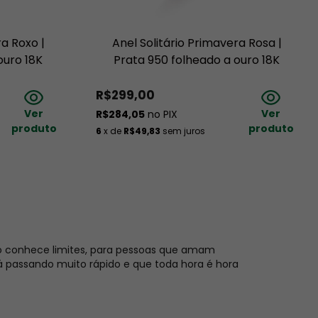
ra Roxo |
Anel Solitário Primavera Rosa |
ouro 18K
Prata 950 folheado a ouro 18K
R$299,00
Ver
Ver
R$284,05
no PIX
produto
produto
6
x de
R$49,83
sem juros
o conhece limites, para pessoas que amam
 passando muito rápido e que toda hora é hora