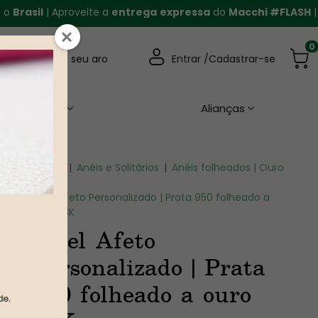
asil
| Aproveite a
entrega
expressa
do
Macchi #FLASH
|
Fre
0
Descubra seu aro
Entrar /
Cadastrar-se
Casamento
Alianças
Home
|
Anéis e Solitários
|
Anéis folheados | Ouro
|
Anel Afeto Personalizado | Prata 950 folheado a
ouro 18K
Anel Afeto
Personalizado | Prata
950 folheado a ouro