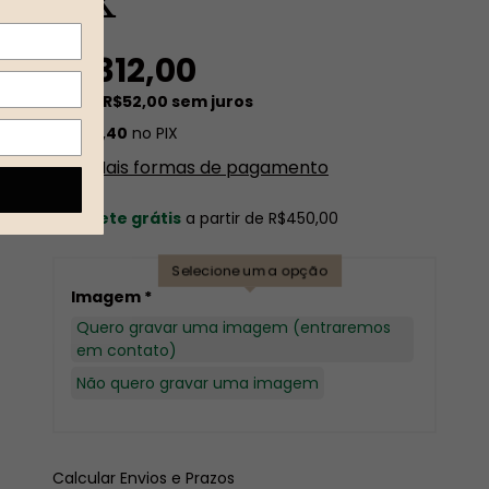
18K
R$312,00
6
x de
R$52,00
sem juros
R$296,40
no PIX
Mais formas de pagamento
Frete grátis
a partir de
R$450,00
Selecione uma opção
Imagem *
Quero gravar uma imagem (entraremos
em contato)
Não quero gravar uma imagem
ALTERAR CEP
Entregas para o CEP:
Calcular Envios e Prazos