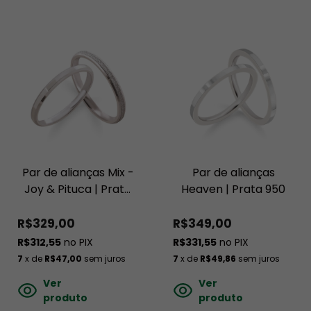
Par de alianças Mix -
Par de alianças
Joy & Pituca | Prata
Heaven | Prata 950
950
R$329,00
R$349,00
R$312,55
no PIX
R$331,55
no PIX
7
x de
R$47,00
sem juros
7
x de
R$49,86
sem juros
Ver
Ver
produto
produto