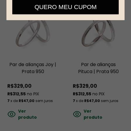
telefone
QUERO MEU CUPOM
Par de alianças Joy |
Par de alianças
Prata 950
Pituca | Prata 950
R$329,00
R$329,00
R$312,55
no PIX
R$312,55
no PIX
7
x de
R$47,00
sem juros
7
x de
R$47,00
sem juros
Ver
Ver
produto
produto