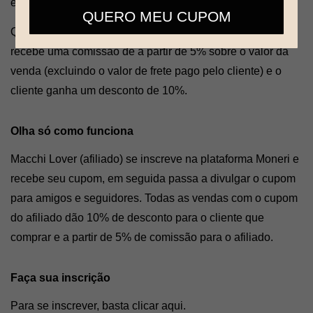
em dinheiro!
telefone
QUERO MEU CUPOM
Quando alguém usa o seu cupom e faz uma compra, você 
recebe uma comissão de a partir de 5% sobre o valor da 
venda (excluindo o valor de frete pago pelo cliente) e o 
cliente ganha um desconto de 10%. 
Olha só como funciona
Macchi Lover (afiliado) se inscreve na plataforma Moneri e 
recebe seu cupom, em seguida passa a divulgar o cupom 
para amigos e seguidores. Todas as vendas com o cupom 
do afiliado dão 10% de desconto para o cliente que 
comprar e a partir de 5% de comissão para o afiliado.
Faça sua inscrição
Para se inscrever, basta clicar 
aqui.