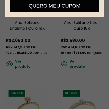
telefone
QUERO MEU CUPOM
Anel Solitário
Anel Solitário Lírio |
Lindinho | Ouro 18K
Ouro 18K
R$2.650,00
R$2.580,00
R$2.517,50
no PIX
R$2.451,00
no PIX
10
x de
R$265,00
sem juros
10
x de
R$258,00
sem juros
Ver
Ver
produto
produto
FRETE GRÁTIS
FRETE GRÁTIS