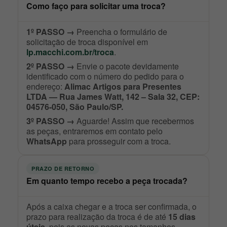
Como faço para solicitar uma troca?
1º PASSO →
Preencha o formulário de
solicitação de troca disponível em
lp.macchi.com.br/troca
.
2º PASSO →
Envie o pacote devidamente
identificado com o número do pedido para o
endereço:
Alimac Artigos para Presentes
LTDA — Rua James Watt, 142 – Sala 32, CEP:
04576-050, São Paulo/SP.
3º PASSO →
Aguarde! Assim que recebermos
as peças, entraremos em contato pelo
WhatsApp
para prosseguir com a troca.
PRAZO DE RETORNO
Em quanto tempo recebo a peça trocada?
Após a caixa chegar e a troca ser confirmada, o
prazo para realização da troca é de até
15 dias
úteis
, pois as novas peças nos tamanhos