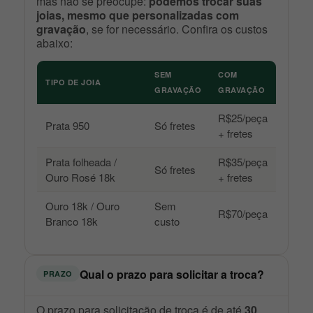
mas não se preocupe:
podemos trocar suas
joias, mesmo que personalizadas com
gravação
, se for necessário. Confira os custos
abaixo:
SEM
COM
TIPO DE JOIA
GRAVAÇÃO
GRAVAÇÃO
R$25/peça
Prata 950
Só fretes
+ fretes
Prata folheada /
R$35/peça
Só fretes
Ouro Rosé 18k
+ fretes
Ouro 18k / Ouro
Sem
R$70/peça
Branco 18k
custo
Qual o prazo para solicitar a troca?
PRAZO
O prazo para solicitação de troca é de até
30